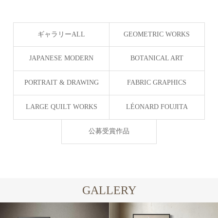
ギャラリーALL
GEOMETRIC WORKS
JAPANESE MODERN
BOTANICAL ART
Silent Geometry
PORTRAIT & DRAWING
FABRIC GRAPHICS
LARGE QUILT WORKS
LÉONARD FOUJITA
公募受賞作品
GALLERY