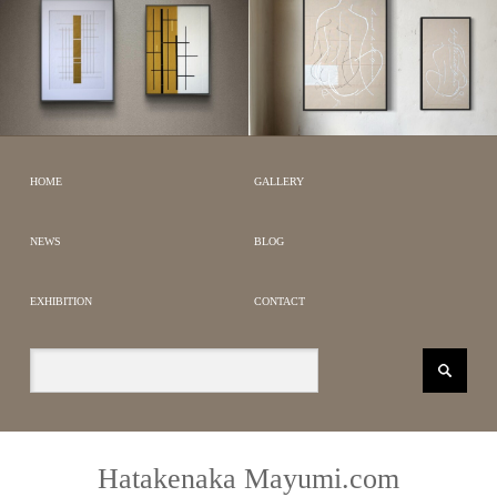
SILENT GEOMETRY
公募
LÉONARD FOUJITA｜藤
受賞作品
JAPANESE
田嗣治
PORTRAIT &
HOME
GALLERY
MODERN
DRAWING
NEWS
BLOG
EXHIBITION
CONTACT
Hatakenaka Mayumi.com