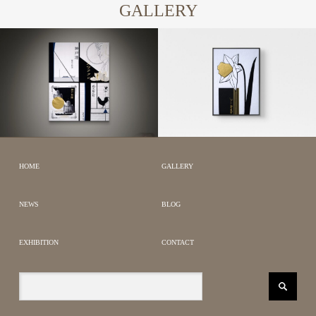
GALLERY
LARGE QUILT WORKS
BOTANICAL ART
JAPANESE MODERN
HOME
GALLERY
NEWS
BLOG
EXHIBITION
CONTACT