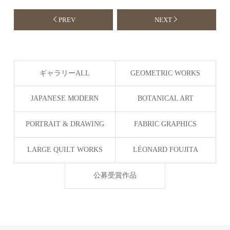
PREV
NEXT
ギャラリーALL
GEOMETRIC WORKS
JAPANESE MODERN
BOTANICAL ART
Silent Geometry
PORTRAIT & DRAWING
FABRIC GRAPHICS
LARGE QUILT WORKS
LÉONARD FOUJITA
公募受賞作品