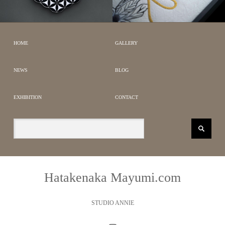
JAPANESE MODERN
BOTANICAL ART
GEOMETRIC WORKS
FABRIC GRAPHICS
HOME
GALLERY
NEWS
BLOG
EXHIBITION
CONTACT
Hatakenaka Mayumi.com
STUDIO ANNIE