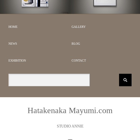
LARGE QUILT WORKS
JAPANESE MODERN
PORTRAIT & DRAWING
HOME
GALLERY
NEWS
BLOG
EXHIBITION
CONTACT
Hatakenaka Mayumi.com
STUDIO ANNIE