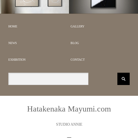
PORTRAIT & DRAWING
GEOMETRIC WORKS
LÉONARD FOUJITA｜藤
田嗣治
PORTRAIT &
HOME
GALLERY
DRAWING
NEWS
BLOG
EXHIBITION
CONTACT
Hatakenaka Mayumi.com
STUDIO ANNIE