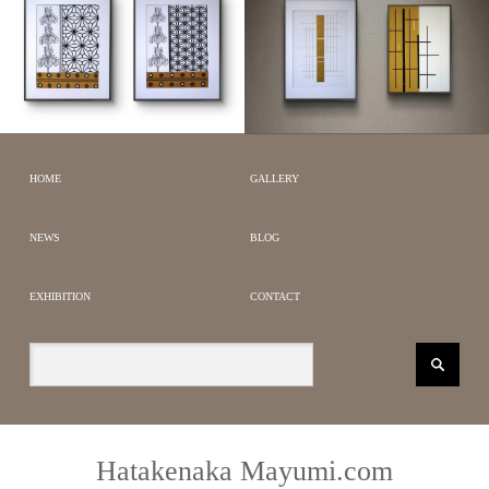
JAPANESE MODERN
BOTANICAL ART
SILENT GEOMETRY
公募
GEOMETRIC WORKS
受賞作品
JAPANESE
HOME
GALLERY
MODERN
NEWS
BLOG
EXHIBITION
CONTACT
Hatakenaka Mayumi.com