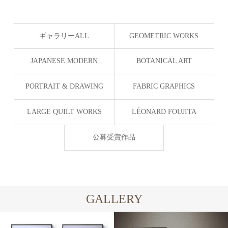
ギャラリーALL
GEOMETRIC WORKS
JAPANESE MODERN
BOTANICAL ART
Silent Geometry
PORTRAIT & DRAWING
FABRIC GRAPHICS
LARGE QUILT WORKS
LÉONARD FOUJITA
公募受賞作品
GALLERY