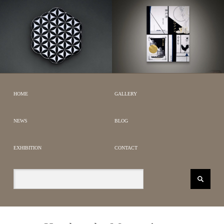
LARGE QUILT WORKS
JAPANESE MODERN
GEOMETRIC WORKS
FABRIC GRAPHICS
HOME
GALLERY
NEWS
BLOG
EXHIBITION
CONTACT