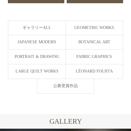
ギャラリーALL
GEOMETRIC WORKS
JAPANESE MODERN
BOTANICAL ART
Silent Geometry
PORTRAIT & DRAWING
FABRIC GRAPHICS
LARGE QUILT WORKS
LÉONARD FOUJITA
公募受賞作品
GALLERY