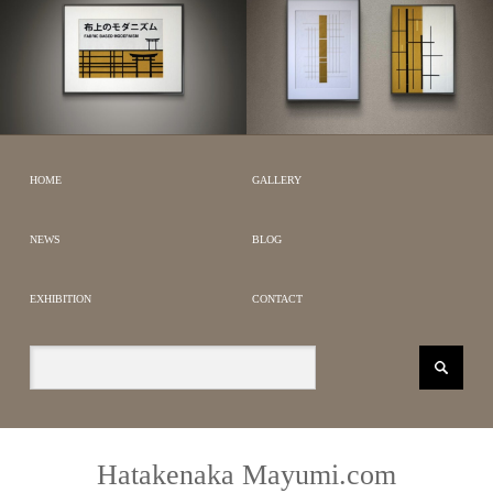
FABRIC GRAPHICS
SILENT GEOMETRY
公募
JAPANESE MODERN
受賞作品
JAPANESE
HOME
GALLERY
MODERN
NEWS
BLOG
EXHIBITION
CONTACT
Hatakenaka Mayumi.com