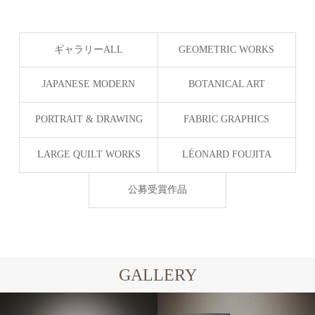
ギャラリーALL
GEOMETRIC WORKS
JAPANESE MODERN
BOTANICAL ART
Silent Geometry
PORTRAIT & DRAWING
FABRIC GRAPHICS
LARGE QUILT WORKS
LÉONARD FOUJITA
公募受賞作品
GALLERY